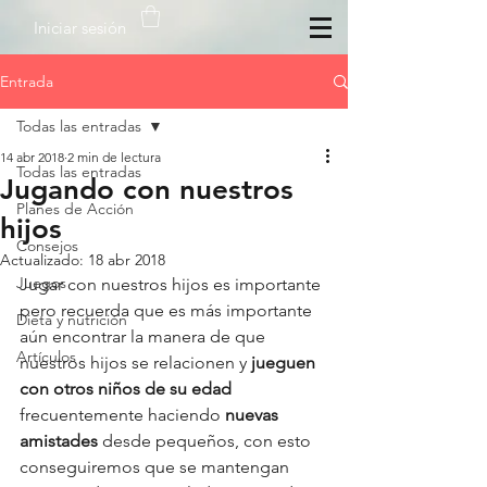
Iniciar sesión
Entrada
Todas las entradas
14 abr 2018
2 min de lectura
Todas las entradas
Jugando con nuestros
Planes de Acción
hijos
Consejos
Actualizado:
18 abr 2018
Juegos
Jugar con nuestros hijos es importante 
pero recuerda que es más importante 
Dieta y nutrición
aún encontrar la manera de que 
Artículos
nuestros hijos se relacionen y 
jueguen 
con otros niños de su edad
frecuentemente haciendo 
nuevas 
amistades
 desde pequeños, con esto 
conseguiremos que se mantengan 